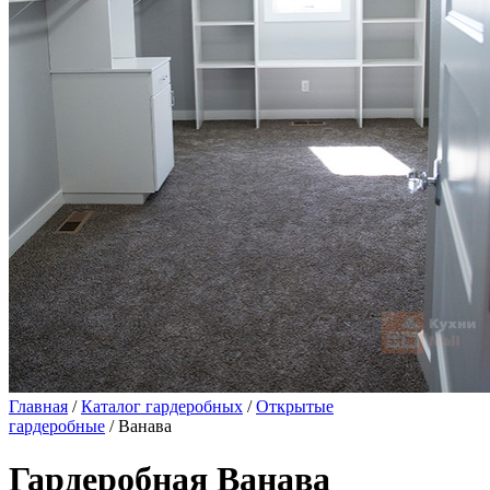
Главная
/
Каталог гардеробных
/
Открытые
гардеробные
/ Ванава
Гардеробная Ванава