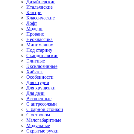
Дизайнерские
Итальянские
Кантри
Классические
Лофт
Модерн
Прованс
Неоклассика
Минимализм
Под старину
Скандинавские
Элитные
Эксклюзивные
Хай-тек
Особенности
Для студии
Для хрущевки
Для дачи
Встроенные
С антресолями
С барной стойкой
С островом
Малогабаритные
Модульные
Скрытые ручки