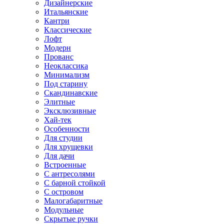
Дизайнерские
Итальянские
Кантри
Классические
Лофт
Модерн
Прованс
Неоклассика
Минимализм
Под старину
Скандинавские
Элитные
Эксклюзивные
Хай-тек
Особенности
Для студии
Для хрущевки
Для дачи
Встроенные
С антресолями
С барной стойкой
С островом
Малогабаритные
Модульные
Скрытые ручки