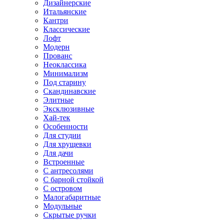
Дизайнерские
Итальянские
Кантри
Классические
Лофт
Модерн
Прованс
Неоклассика
Минимализм
Под старину
Скандинавские
Элитные
Эксклюзивные
Хай-тек
Особенности
Для студии
Для хрущевки
Для дачи
Встроенные
С антресолями
С барной стойкой
С островом
Малогабаритные
Модульные
Скрытые ручки