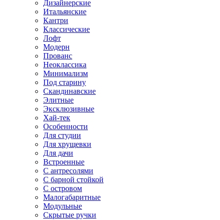
Дизайнерские
Итальянские
Кантри
Классические
Лофт
Модерн
Прованс
Неоклассика
Минимализм
Под старину
Скандинавские
Элитные
Эксклюзивные
Хай-тек
Особенности
Для студии
Для хрущевки
Для дачи
Встроенные
С антресолями
С барной стойкой
С островом
Малогабаритные
Модульные
Скрытые ручки