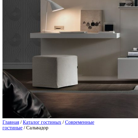
Главная
/
Каталог гостиных
/
Современные
гостиные
/ Сальвадор