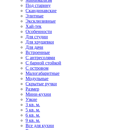
Минимализм
Под старину
Скандинавские
Элитные
Эксклюзивные
Хай-тек
Особенности
Для студии
Для хрущевки
Для дачи
Встроенные
С антресолями
С барной стойкой
С островом
Малогабаритные
Модульные
Скрытые ручки
Размер
Мини-кухни
Узкие
3 кв. м.
5 кв. м.
6 кв. м.
9 кв. м.
Все для кухни