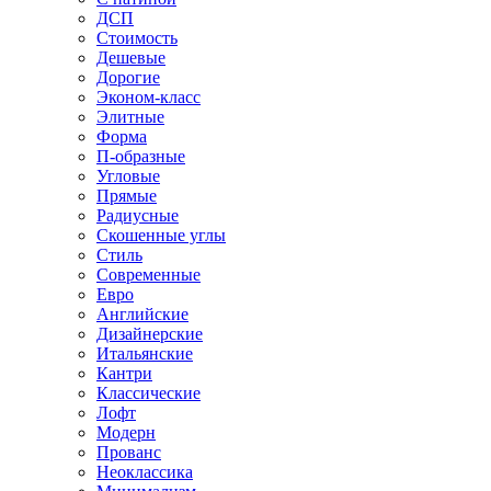
ДСП
Стоимость
Дешевые
Дорогие
Эконом-класс
Элитные
Форма
П-образные
Угловые
Прямые
Радиусные
Скошенные углы
Стиль
Современные
Евро
Английские
Дизайнерские
Итальянские
Кантри
Классические
Лофт
Модерн
Прованс
Неоклассика