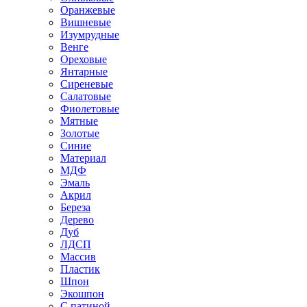
Оранжевые
Вишневые
Изумрудные
Венге
Ореховые
Янтарные
Сиреневые
Салатовые
Фиолетовые
Мятные
Золотые
Синие
Материал
МДФ
Эмаль
Акрил
Береза
Дерево
Дуб
ЛДСП
Массив
Пластик
Шпон
Экошпон
С патиной